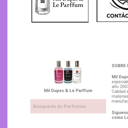
SOBRE 
Mil Dup
especial
año 2003
Mil Dupes & Le Parffum
Calidad 
materias
manufac
Sígueno
como L