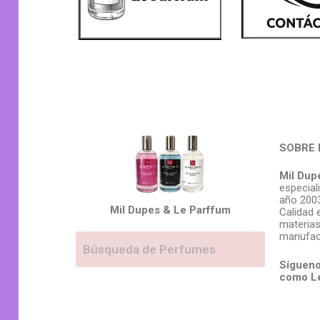
SOBRE 
Mil Dup
especial
año 2003
Mil Dupes & Le Parffum
Calidad 
materias
manufac
Sígueno
como L