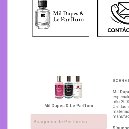
SOBRE 
Mil Dup
especial
año 2003
Mil Dupes & Le Parffum
Calidad 
materias
manufac
Sígueno