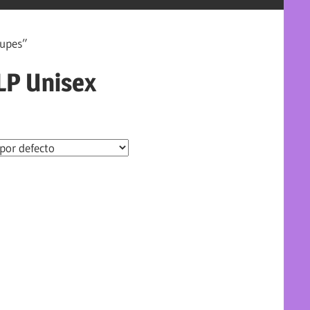
Dupes”
LP Unisex