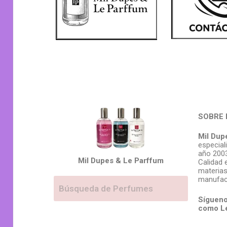
SOBRE 
Mil Dup
especial
año 2003
Mil Dupes & Le Parffum
Calidad 
materias
manufac
Sígueno
como L