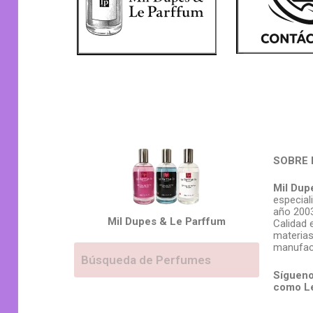
SOBRE 
Mil Dup
especial
año 2003
Mil Dupes & Le Parffum
Calidad 
materias
manufac
Sígueno
como L