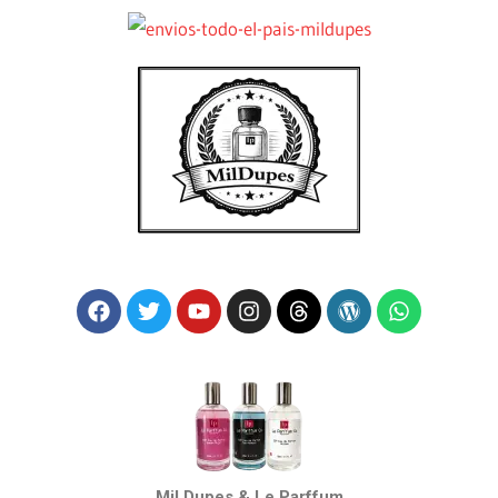
Mil Dupes & Le Parffum