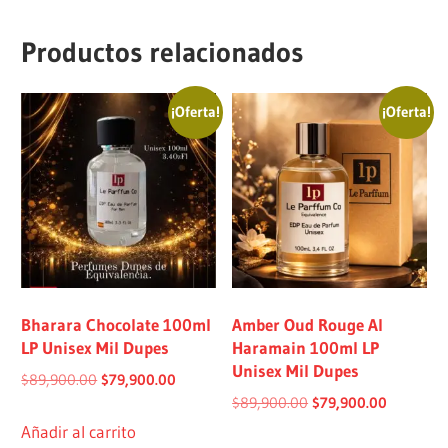
Productos relacionados
¡Oferta!
¡Oferta!
Bharara Chocolate 100ml
Amber Oud Rouge Al
LP Unisex Mil Dupes
Haramain 100ml LP
Unisex Mil Dupes
$
89,900.00
$
79,900.00
$
89,900.00
$
79,900.00
Añadir al carrito