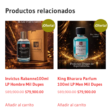
Productos relacionados
¡Oferta!
¡Oferta!
Invictus Rabanne100ml
King Bharara Parfum
LP Hombre Mil Dupes
100ml LP Men Mil Dupes
$
89,900.00
$
79,900.00
$
89,900.00
$
79,900.00
Añadir al carrito
Añadir al carrito