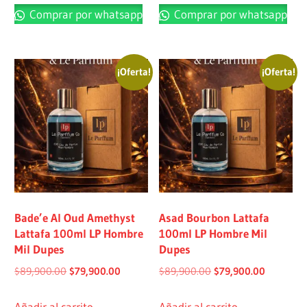
Comprar por whatsapp
Comprar por whatsapp
¡Oferta!
¡Oferta!
Bade’e Al Oud Amethyst
Asad Bourbon Lattafa
Lattafa 100ml LP Hombre
100ml LP Hombre Mil
Mil Dupes
Dupes
$
89,900.00
$
79,900.00
$
89,900.00
$
79,900.00
Añadir al carrito
Añadir al carrito