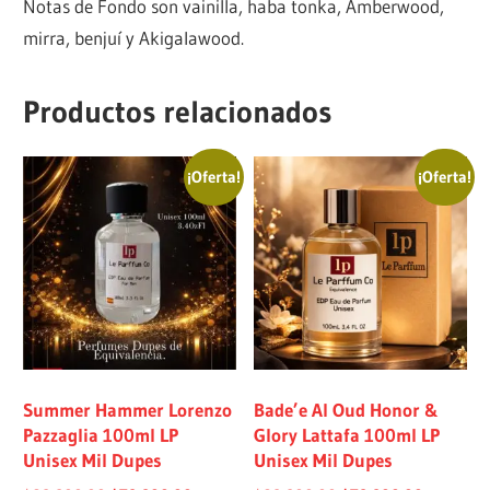
Notas de Fondo son vainilla, haba tonka, Amberwood,
mirra, benjuí y Akigalawood.
Productos relacionados
¡Oferta!
¡Oferta!
Summer Hammer Lorenzo
Bade’e Al Oud Honor &
Pazzaglia 100ml LP
Glory Lattafa 100ml LP
Unisex Mil Dupes
Unisex Mil Dupes