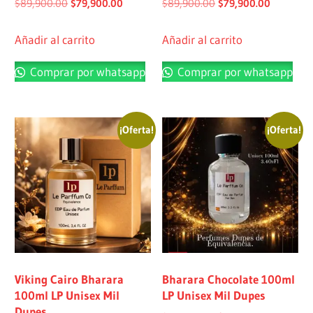
$
89,900.00
$
79,900.00
$
89,900.00
$
79,900.00
Añadir al carrito
Añadir al carrito
Comprar por whatsapp
Comprar por whatsapp
¡Oferta!
¡Oferta!
Viking Cairo Bharara
Bharara Chocolate 100ml
100ml LP Unisex Mil
LP Unisex Mil Dupes
Dupes