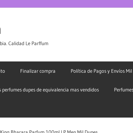
m
ia. Calidad Le Parffum
ito
Finalizar compra
Política de Pagos y Envíos Mi
s perfumes dupes de equivalencia mas vendidos
Perfumes
King Bharara Parfum 100ml LP Men Mil Dupes