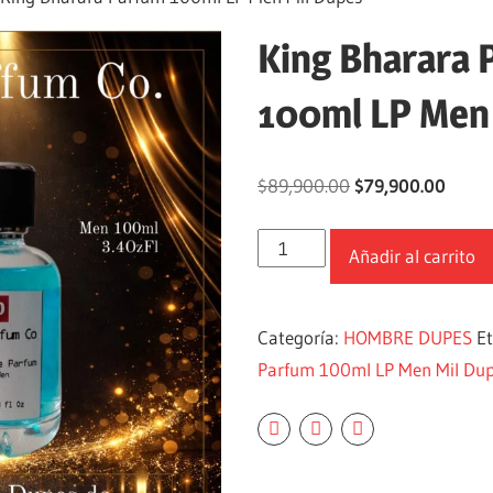
King Bharara 
100ml LP Men
$
89,900.00
$
79,900.00
Añadir al carrito
Categoría:
HOMBRE DUPES
E
Parfum 100ml LP Men Mil Du