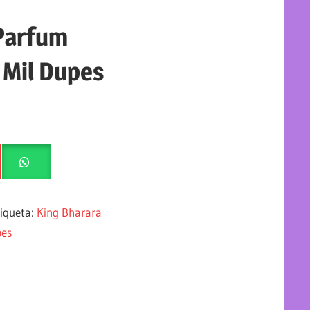
Parfum
 Mil Dupes
tiqueta:
King Bharara
pes