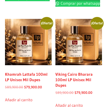
Comprar por whatsapp
¡Oferta!
¡Oferta!
Khamrah Lattafa 100ml
Viking Cairo Bharara
LP Unisex Mil Dupes
100ml LP Unisex Mil
Dupes
$
89,900.00
$
79,900.00
$
89,900.00
$
79,900.00
Añadir al carrito
Añadir al carrito