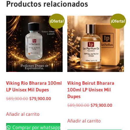
Productos relacionados
¡Oferta!
¡Oferta!
Viking Rio Bharara 100ml
Viking Beirut Bharara
LP Unisex Mil Dupes
100ml LP Unisex Mil
Dupes
$
89,900.00
$
79,900.00
$
89,900.00
$
79,900.00
Añadir al carrito
Añadir al carrito
Comprar por whatsapp