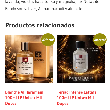
lavanda, violeta, haba tonka y magnolia; las Notas de
Fondo son vetiver, ámbar, pachulí y almizcle.
Productos relacionados
¡Oferta!
¡Oferta!
Blanche Al Haramain
Teriaq Intense Lattafa
100ml LP Unisex Mil
100ml LP Unisex Mil
Dupes
Dupes