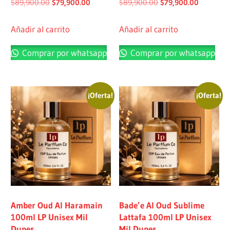
$
89,900.00
$
79,900.00
$
89,900.00
$
79,900.00
Añadir al carrito
Añadir al carrito
Comprar por whatsapp
Comprar por whatsapp
¡Oferta!
¡Oferta!
Amber Oud Al Haramain
Bade’e Al Oud Sublime
100ml LP Unisex Mil
Lattafa 100ml LP Unisex
Dupes
Mil Dupes