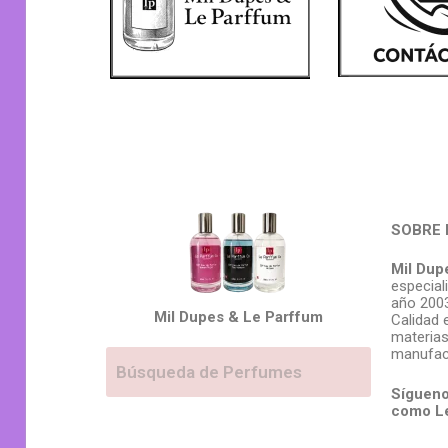
SOBRE 
Mil Dup
especial
año 2003
Mil Dupes & Le Parffum
Calidad 
materias
manufac
Sígueno
como L