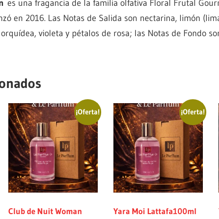
n
es una fragancia de la familia olfativa Floral Frutal Go
zó en 2016. Las Notas de Salida son nectarina, limón (lim
rquídea, violeta y pétalos de rosa; las Notas de Fondo son 
ionados
¡Oferta!
¡Oferta!
Club de Nuit Woman
Yara Moi Lattafa100ml