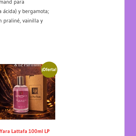
urmand para
a ácida) y bergamota;
praliné, vainilla y
¡Oferta!
Yara Lattafa 100ml LP