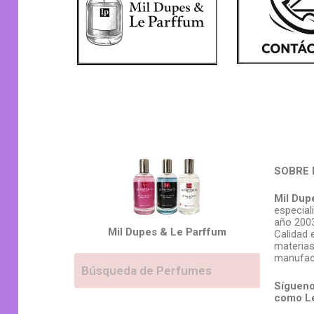
SOBRE 
Mil Dup
especial
año 2003
Mil Dupes & Le Parffum
Calidad 
materias
manufac
Sígueno
como L