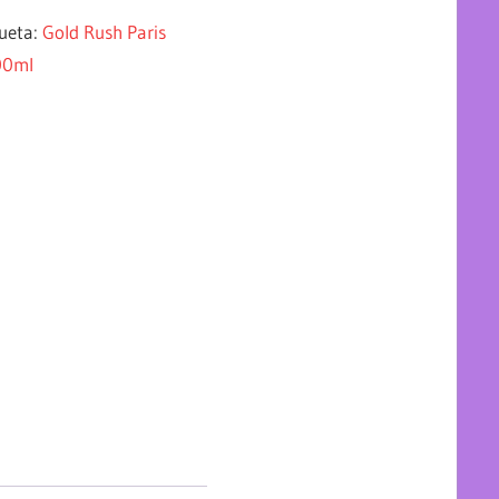
queta:
Gold Rush Paris
00ml