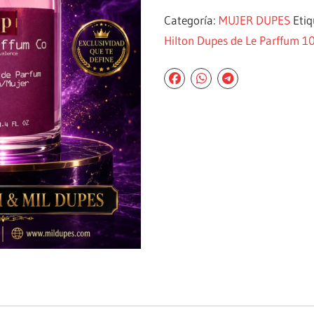
Categoría:
MUJER DUPES
Eti
Hilton Dupes de Le Parffum 1