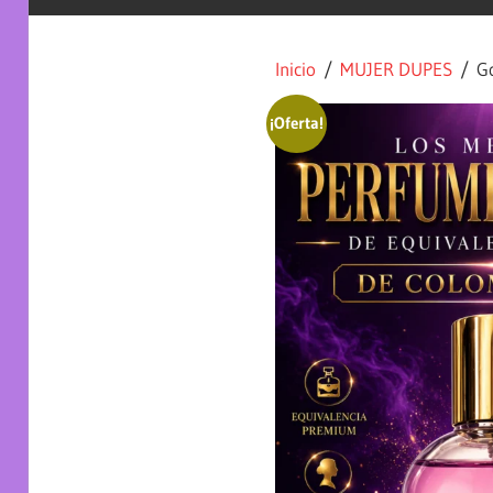
Inicio
/
MUJER DUPES
/ Go
¡Oferta!