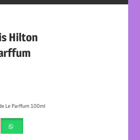
s Hilton
arffum
 de Le Parffum 100ml