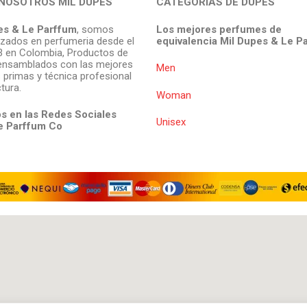
NOSOTROS MIL DUPES
CATEGORIAS DE DUPES
es & Le Parffum
, somos
Los mejores perfumes de
izados en perfumeria desde el
equivalencia Mil Dupes & Le P
 en Colombia, Productos de
ensamblados con las mejores
Men
 primas y técnica profesional
tura.
Woman
s en las Redes Sociales
Unisex
e Parffum
Co