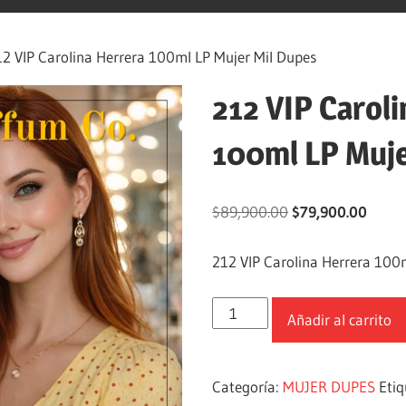
2 VIP Carolina Herrera 100ml LP Mujer Mil Dupes
212 VIP Carol
100ml LP Muje
$
89,900.00
$
79,900.00
212 VIP Carolina Herrera 100
Añadir al carrito
Categoría:
MUJER DUPES
Eti