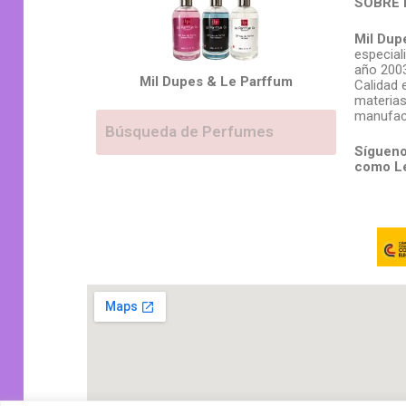
SOBRE 
Mil Dup
especial
año 2003
Mil Dupes & Le Parffum
Calidad 
materias
manufac
Sígueno
como L