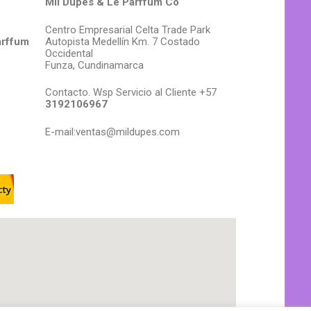
Mil Dupes & Le Parffum Co
Centro Empresarial Celta Trade Park
arffum
Autopista Medellín Km. 7 Costado
Occidental
Funza, Cundinamarca
Contacto. Wsp Servicio al Cliente +57
3192106967
E-mail:ventas@mildupes.com