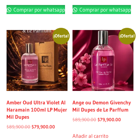
Comprar por whatsapp
Comprar por whatsapp
¡Oferta!
¡Oferta!
Amber Oud Ultra Violet Al
Ange ou Demon Givenchy
Haramain 100ml LP Mujer
Mil Dupes de Le Parffum
Mil Dupes
$
89,900.00
$
79,900.00
$
89,900.00
$
79,900.00
Añadir al carrito