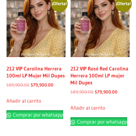
¡Oferta!
¡Oferta!
212 VIP Carolina Herrera
212 VIP Rosé Red Carolina
100ml LP Mujer Mil Dupes
Herrera 100ml LP mujer
Mil Dupes
$
89,900.00
$
79,900.00
$
89,900.00
$
79,900.00
Añadir al carrito
Añadir al carrito
Comprar por whatsapp
Comprar por whatsapp