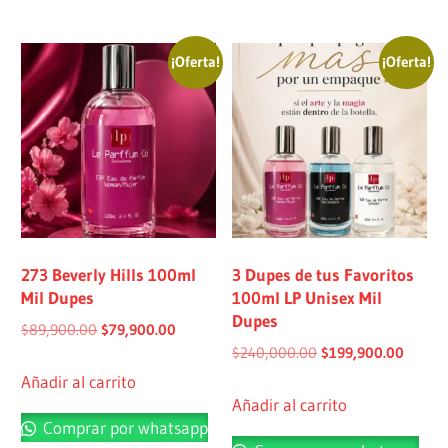
¡Oferta!
¡Oferta!
273 Beverly Hills 100ml
3 Dupes de tus Favoritos
Mil Dupes
100ml LP Unisex Mil
Dupes
$
89,900.00
$
79,900.00
$
240,000.00
$
199,900.00
Añadir al carrito
Añadir al carrito
Comprar por whatsapp