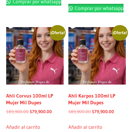
Comprar por whatsapp
Comprar por whatsapp
¡Oferta!
¡Oferta!
Ahli Corvus 100ml LP
Ahli Karpos 100ml LP
Mujer Mil Dupes
Mujer Mil Dupes
$
89,900.00
$
79,900.00
$
89,900.00
$
79,900.00
Añadir al carrito
Añadir al carrito