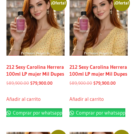
¡Oferta!
¡Oferta!
212 Sexy Carolina Herrera
212 Sexy Carolina Herrera
100ml LP mujer Mil Dupes
100ml LP mujer Mil Dupes
$
89,900.00
$
79,900.00
$
89,900.00
$
79,900.00
Añadir al carrito
Añadir al carrito
Comprar por whatsapp
Comprar por whatsapp