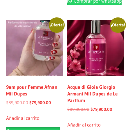
Comprar por whatsapp
¡Oferta!
¡Oferta!
9am pour Femme Afnan
Acqua di Gioia Giorgio
Mil Dupes
Armani Mil Dupes de Le
Parffum
$
89,900.00
$
79,900.00
$
89,900.00
$
79,900.00
Añadir al carrito
Añadir al carrito