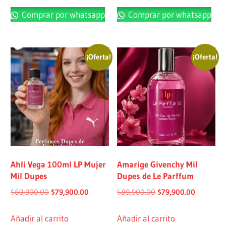
Comprar por whatsapp
Comprar por whatsapp
¡Oferta!
¡Oferta!
Ahli Vega 100ml LP Mujer
Amarige Givenchy Mil
Mil Dupes
Dupes de Le Parffum
$
89,900.00
$
79,900.00
$
89,900.00
$
79,900.00
Añadir al carrito
Añadir al carrito