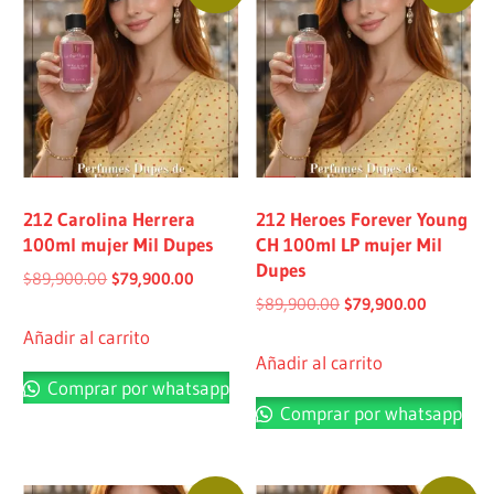
212 Carolina Herrera
212 Heroes Forever Young
100ml mujer Mil Dupes
CH 100ml LP mujer Mil
Dupes
$
89,900.00
$
79,900.00
$
89,900.00
$
79,900.00
Añadir al carrito
Añadir al carrito
Comprar por whatsapp
Comprar por whatsapp