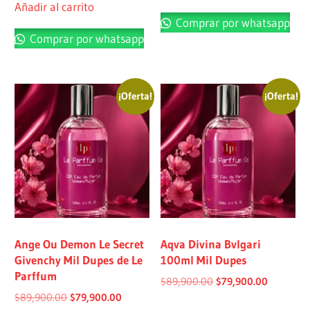
Añadir al carrito
Comprar por whatsapp
Comprar por whatsapp
¡Oferta!
¡Oferta!
Ange Ou Demon Le Secret
Aqva Divina Bvlgari
Givenchy Mil Dupes de Le
100ml Mil Dupes
Parffum
$
89,900.00
$
79,900.00
$
89,900.00
$
79,900.00