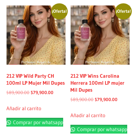
¡Oferta!
¡Oferta!
212 VIP Wild Party CH
212 VIP Wins Carolina
100ml LP Mujer Mil Dupes
Herrera 100ml LP mujer
Mil Dupes
$
89,900.00
$
79,900.00
$
89,900.00
$
79,900.00
Añadir al carrito
Añadir al carrito
Comprar por whatsapp
Comprar por whatsapp