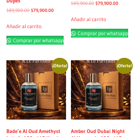
Dupes
$
89,900.00
$
79,900.00
$
89,900.00
$
79,900.00
Añadir al carrito
Añadir al carrito
Comprar por whatsapp
Comprar por whatsapp
¡Oferta!
¡Oferta!
Bade’e Al Oud Amethyst
Amber Oud Dubai Night