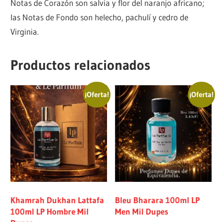
Notas de Corazón son salvia y flor del naranjo africano;
las Notas de Fondo son helecho, pachulí y cedro de
Virginia.
Productos relacionados
¡Oferta!
¡Oferta!
Khamrah Dukhan Lattafa
Bleu Bharara 100ml LP
100ml LP Hombre Mil
Men Mil Dupes