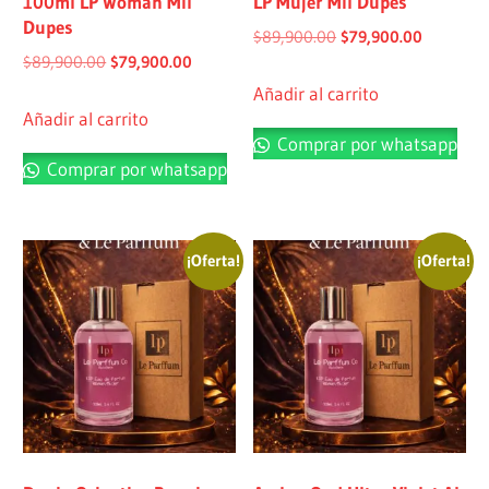
100ml LP Woman Mil
LP Mujer Mil Dupes
Dupes
$
89,900.00
$
79,900.00
$
89,900.00
$
79,900.00
Añadir al carrito
Añadir al carrito
Comprar por whatsapp
Comprar por whatsapp
¡Oferta!
¡Oferta!