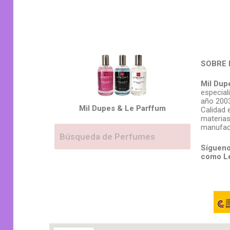
SOBRE 
Mil Dup
especial
año 2003
Mil Dupes & Le Parffum
Calidad 
materias
manufac
Sígueno
como L