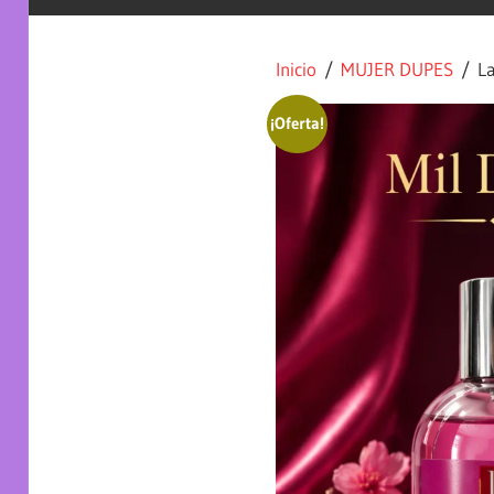
Inicio
/
MUJER DUPES
/ La
¡Oferta!