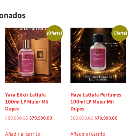
ionados
¡Oferta!
¡Oferta!
Yara Elixir Lattafa
Haya Lattafa Perfumes
100ml LP Mujer Mil
100ml LP Mujer Mil
Dupes
Dupes
$
89,900.00
$
79,900.00
$
89,900.00
$
79,900.00
Añadir al carrito
Añadir al carrito