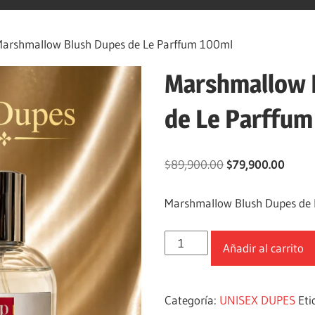
arshmallow Blush Dupes de Le Parffum 100ml
Marshmallow 
de Le Parffu
$
89,900.00
$
79,900.00
Marshmallow Blush Dupes de 
Añadir al carrito
Categoría:
UNISEX DUPES
Eti