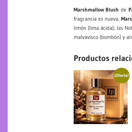
Marshmallow Blush
de
P
fragrancia es nueva.
Mars
limón (lima ácida); las N
malvavisco (bombón) y alm
Productos relac
¡Oferta!