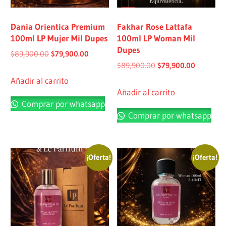
Dania Orientica Premium
Fakhar Rose Lattafa
100ml LP Mujer Mil Dupes
100ml LP Woman Mil
Dupes
$
89,900.00
$
79,900.00
$
89,900.00
$
79,900.00
Añadir al carrito
Añadir al carrito
Comprar por whatsapp
Comprar por whatsapp
¡Oferta!
¡Oferta!