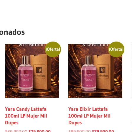
ionados
¡Oferta!
¡Oferta!
Yara Candy Lattafa
Yara Elixir Lattafa
100ml LP Mujer Mil
100ml LP Mujer Mil
Dupes
Dupes
$
89,900.00
$
79,900.00
$
89,900.00
$
79,900.00