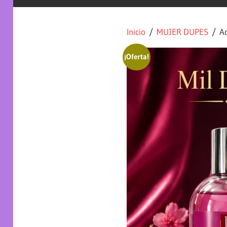
Inicio
/
MUJER DUPES
/ Acq
¡Oferta!