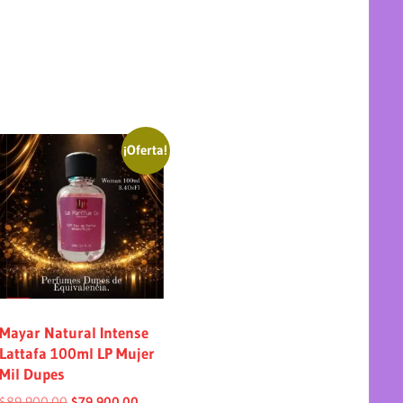
¡Oferta!
Mayar Natural Intense
Lattafa 100ml LP Mujer
Mil Dupes
$
89,900.00
$
79,900.00