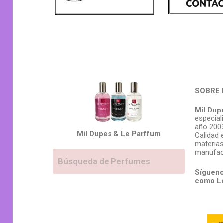
SOBRE 
Mil Dup
especial
año 2003
Mil Dupes & Le Parffum
Calidad 
materias
manufac
Sígueno
como L