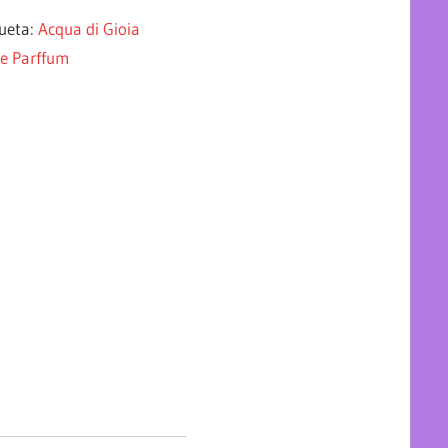
queta:
Acqua di Gioia
Le Parffum