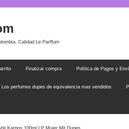
om
lombia. Calidad Le Parffum
arrito
Finalizar compra
Política de Pagos y Env
Los perfumes dupes de equivalencia mas vendidos
P
Ahli Karpos 100ml LP Mujer Mil Dupes