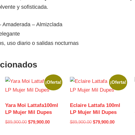
lvente y sofisticada.
– Amaderada – Almizclada
 elegante
s, uso diario o salidas nocturnas
acionados
¡Oferta!
¡Oferta!
Yara Moi Lattafa100ml
Eclaire Lattafa 100ml
LP Mujer Mil Dupes
LP Mujer Mil Dupes
$
89,900.00
$
79,900.00
$
89,900.00
$
79,900.00