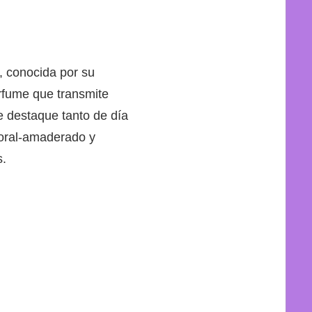
, conocida por su
erfume que transmite
e destaque tanto de día
loral-amaderado y
s.