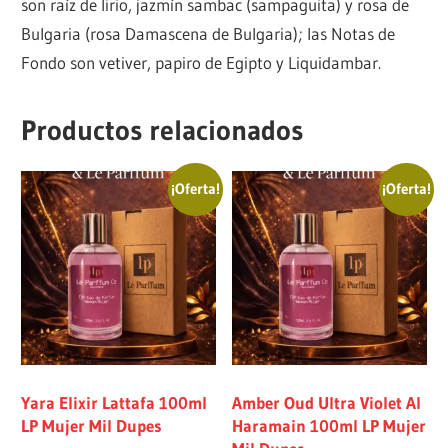
son raíz de lirio, jazmín sambac (sampaguita) y rosa de
Bulgaria (rosa Damascena de Bulgaria); las Notas de
Fondo son vetiver, papiro de Egipto y Liquidambar.
Productos relacionados
¡Oferta!
¡Oferta!
Yara Elixir Lattafa 100ml
Amber Oud Ultra Violet Al
LP Mujer Mil Dupes
Haramain 100ml LP Mujer