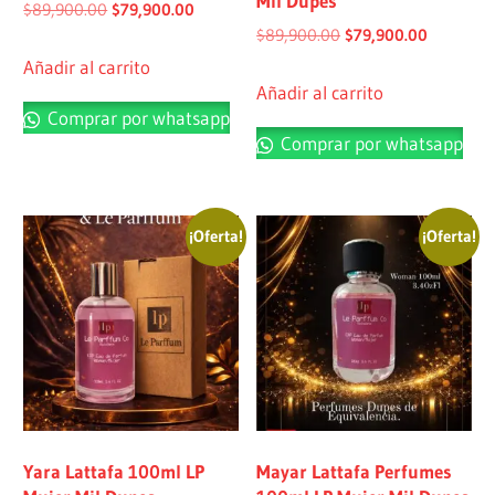
Mil Dupes
$
89,900.00
$
79,900.00
$
89,900.00
$
79,900.00
Añadir al carrito
Añadir al carrito
Comprar por whatsapp
Comprar por whatsapp
¡Oferta!
¡Oferta!
Yara Lattafa 100ml LP
Mayar Lattafa Perfumes