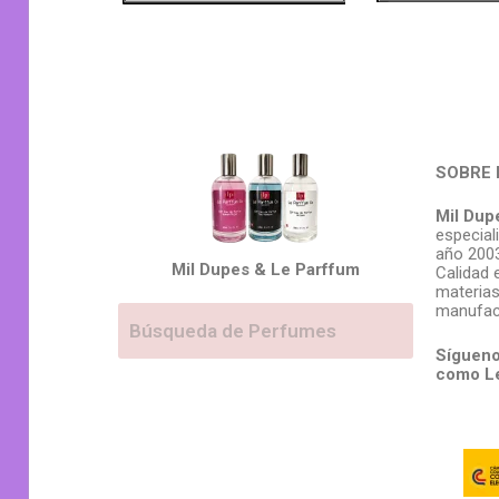
SOBRE 
Mil Dup
especial
año 2003
Mil Dupes & Le Parffum
Calidad 
materias
manufac
Sígueno
como L