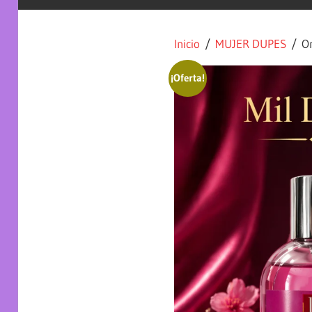
Inicio
/
MUJER DUPES
/ Om
¡Oferta!