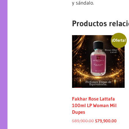
y sándalo.
Productos relac
¡Oferta!
Fakhar Rose Lattafa
100ml LP Woman Mil
Dupes
$
89,900.00
$
79,900.00