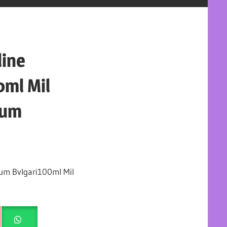
line
0ml Mil
fum
fum Bvlgari100ml Mil