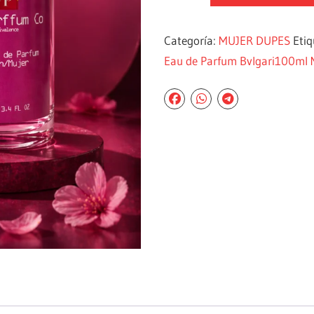
Categoría:
MUJER DUPES
Eti
Eau de Parfum Bvlgari100ml 