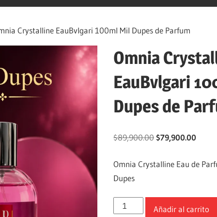
nia Crystalline EauBvlgari 100ml Mil Dupes de Parfum
Omnia Crystal
EauBvlgari 10
Dupes de Par
$
89,900.00
$
79,900.00
Omnia Crystalline Eau de Par
Dupes
Añadir al carrito