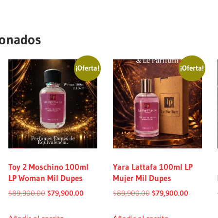
ionados
¡Oferta!
¡Oferta!
Toy 2 Moschino 100ml
Yara Lattafa 100ml LP
LP Woman Mil Dupes
Mujer Mil Dupes
$
89,900.00
$
79,900.00
$
89,900.00
$
79,900.00